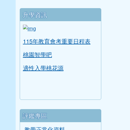
升學資訊
link to https://tyc.entry.edu.tw/NoExam
ink to https://tyc.entry.edu.tw/NoExamImitate
115年教育會考重要日程表
桃園智學吧
適性入學桃花源
評鑑專區
教學正常化資料