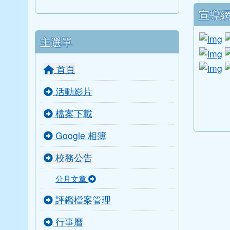
下中
宣導
l
主選單
li
li
首頁
link to
link to
link to 
link to 
活動影片
檔案下載
Google 相簿
校務公告
分月文章
評鑑檔案管理
行事曆