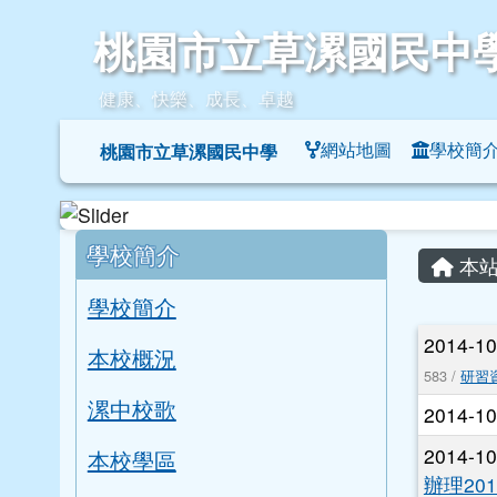
桃園市立草漯國民中學
跳至主內容區
桃園市立草漯國民中
健康、快樂、成長、卓越
導覽列
網站地圖
學校簡
桃園市立草漯國民中學
頁尾區域
左邊區域內容
主內
學校簡介
本站
學校簡介
文章
2014-1
本校概況
583 /
研習
漯中校歌
2014-1
2014-1
本校學區
辦理2