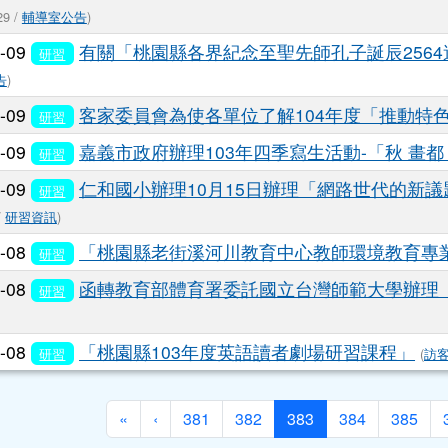
29 /
輔導室公告
)
0-09
有關「桃園縣各界紀念至聖先師孔子誕辰256
研習
告
)
0-09
客家委員會為使各單位了解104年度「推動特
研習
0-09
嘉義市政府辦理103年四季寫生活動-「秋 畫
研習
0-09
仁和國小辦理10月15日辦理「網路世代的新
研習
/
研習資訊
)
0-08
「桃園縣老街溪河川教育中心教師環境教育專
研習
0-08
函轉教育部體育署委託國立台灣師範大學辦理
研習
0-08
「桃園縣103年度英語讀者劇場研習課程」
研習
(
訪
第一頁
上一頁
(目前頁次)
«
‹
381
382
383
384
385