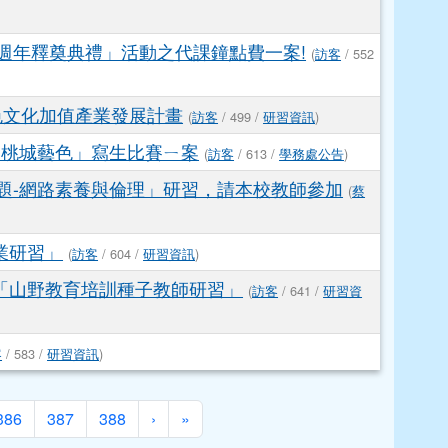
4週年釋奠典禮」活動之代課鐘點費一案!
(
訪客
/ 552
色文化加值產業發展計畫
(
訪客
/ 499 /
研習資訊
)
都 桃城藝色」寫生比賽ㄧ案
(
訪客
/ 613 /
學務處公告
)
議題-網路素養與倫理」研習，請本校教師參加
(
蔡
業研習」
(
訪客
/ 604 /
研習資訊
)
「山野教育培訓種子教師研習」
(
訪客
/ 641 /
研習資
客
/ 583 /
研習資訊
)
下一頁
最後頁
386
387
388
›
»