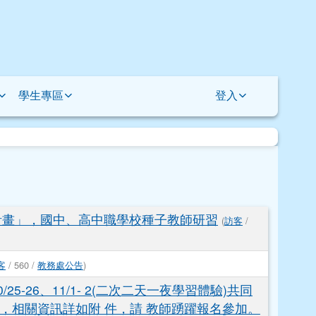
學生專區
登入
升計畫」，國中、高中職學校種子教師研習
(
訪客
/
客
/ 560 /
教務處公告
)
5-26、11/1- 2(二次二天一夜學習體驗)共同
坊，相關資訊詳如附 件，請 教師踴躍報名參加。