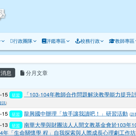
學
介
行政團隊
評鑑專區
校務行政
教師專區
容區域
消息
分月文章
列表
0-15
「103-104年教師合作問題解決教學能力提
研習
資訊
)
0-15
龍興國中辦理「放手讓我讀吧！」研習活動
研習
(
訪
0-13
南華大學與財團法人人間文教基金會於103年10/2
研習
014年「生命關懷學 程」自我探索與人際成長心理劇工作