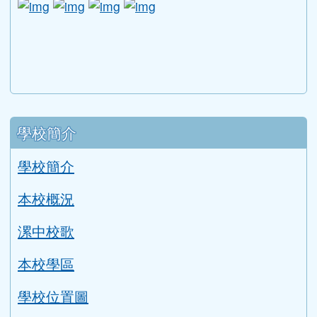
第一頁
上一頁
(目前頁
«
‹
951
952
953
954
955
956
下一頁
最後頁
957
958
959
960
›
»
下中區域內容
宣導網站
link to http://www.guide.edu.tw/young_boys_an
link to http://www.csptc.gov.tw/ \
link to http://enc.moe.edu.tw/ \
link to https://aa.archives.gov
link to https://online.a
link to https://n
link to htt
link
link to http://edufund.cyut.edu.tw \
link to http://www.humanrights.moj.go
link to https://www.ptskids.tw/ \
link to http://www.fda.gov.tw
link to http://visionhall
link to http://ai.g
link to htt
link
link to http://1950.tycg.gov.tw/ \
link to http://www.e-quit.org/ \
link to http://www.hpa.gov.tw/BH
link to http://210.61.12.190/
link to http://goo.gl/
link to http://ww
link to ht
lin
link to http://www.2017twccprcescr.tw/index.html
link to http://http://ifi.immigration.gov.tw
link to https://i.win.org.tw/iWIN/ind
link to https://outdoor.moe.ed
link to http://radio.heart
link to https://www.g
link to https:
link to ht
link to 
lin
link to https://dep.mohw.gov.tw/DOMHAOH/lp-3560-1
link to https://dep.mohw.gov.tw/DOMHAOH/cp-3560-4
link to http://sgcc.tyc.edu.tw/tycsgcc/ \
link to =\ https://learning.swcb.gov.tw/
link to http://educational.eduweb.t
link to https://docs.goog
link to https://care.tyc.edu.t
link to https://10000.gov.tw 
link to https://eliteracy.edu.tw/Shorts/xiaohongshu.ht
link to https://friendlycampus.k12ea.gov.tw/StudentAf
link to https://care.tyc.edu.tw/ _blank
link to https://energy.mt.ntnu.edu.tw/ \