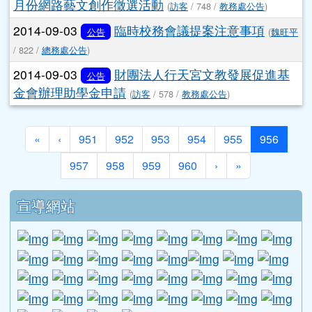
家舉辦「2014生活法律漫畫比賽活動簡章」
(
訪客
/
812 /
學務處公告
)
2014-09-04
教育部辦理「103年度『為臺灣女
公告
孩喝采』臺灣女孩日簡訊標語甄選」活動~
(
訪客
/ 858 /
學務處公告
)
2014-09-04
本縣「103年度教育創意競賽-口
公告
說藝術競賽」實施計畫
(
訪客
/ 752 /
學務處公告
)
2014-09-04
轉知國立臺灣大學「第十屆生命
公告
教育學術研討會」一案
(
李宗諴
/ 671 /
輔導室公告
)
2014-09-03
小桃子樂園暨中學生作文103年9
公告
月份網路藝文創作徵選活動
(
訪客
/ 748 /
教務處公告
)
2014-09-03
臨時校務會議提案注意事項
公告
(
魏旺平
/ 822 /
總務處公告
)
2014-09-03
財團法人行天宮文教發展促進基
公告
金會辦理助學金申請
(
訪客
/ 578 /
教務處公告
)