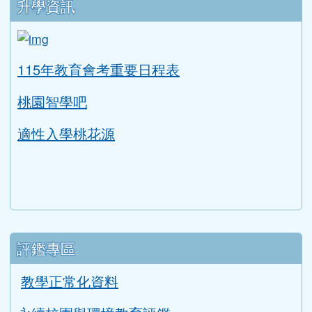
補考題庫下載
均一教育平台
教育部因材網
LearnMode學習吧
COOL ENGLISH
升學資訊
link to https://tyc.entry.edu.tw/NoExamImitat
ink to https://tyc.entry.edu.tw/NoExamImitate_TL/NoE
115年教育會考重要日程表
桃園智學吧