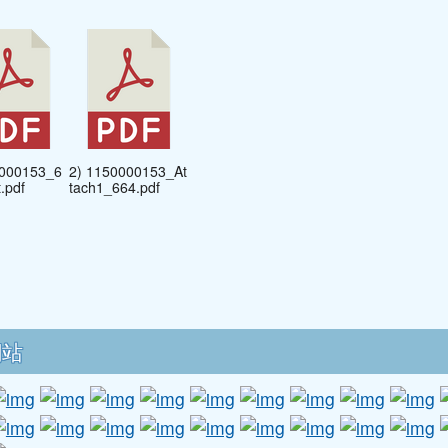
0000153_6
2) 1150000153_At
.pdf
tach1_664.pdf
區域內容
網站
ink to http://www.guide.edu.tw/young_boys_and_girls_su
link to http://www.csptc.gov.tw/ \
link to http://enc.moe.edu.tw/ \
link to https://aa.archives.gov.tw/ \
link to https://online.archives.gov.
link to https://near.archives
link to http://youth.ci
link to https:/
link to 
l
nk to http://www.e-quit.org/ \
link to http://www.hpa.gov.tw/BHPNet/Web/HealthT
link to http://210.61.12.190/disaster/teaching/
link to http://goo.gl/forms/RhsABDJqY6 
link to http://www.energylabel.org
link to http://sexedu.moe.e
link to http://12cur.n
link to http:/
link to 
l