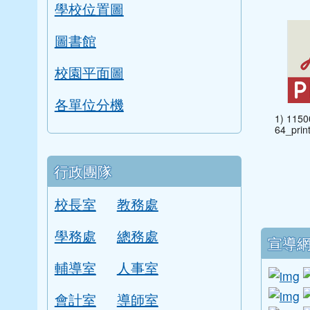
學校位置圖
圖書館
校園平面圖
各單位分機
1) 115
64_print
行政團隊
校長室
教務處
下中
學務處
總務處
宣導
輔導室
人事室
l
li
會計室
導師室