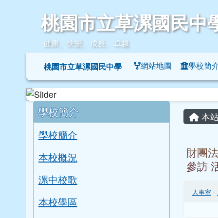
桃園市立草漯國民中學
跳至主內容區
桃園市立草漯國民中
健康、快樂、成長、卓越
導覽列
網站地圖
學校簡
桃園市立草漯國民中學
頁尾區域
左邊區域內容
主內
學校簡介
本站
學校簡介
財團法
本校概況
參訪 
漯中校歌
人事室
-
本校學區