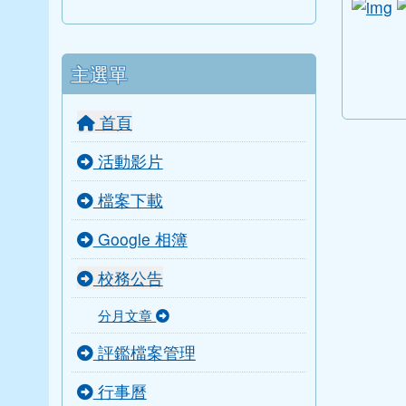
li
link to
link to
link to 
link to 
主選單
首頁
活動影片
檔案下載
Google 相簿
校務公告
分月文章
評鑑檔案管理
行事曆