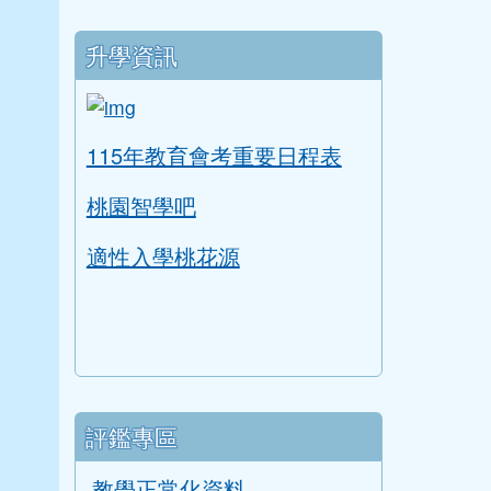
升學資訊
link to https://tyc.entry.edu.tw/NoExam
ink to https://tyc.entry.edu.tw/NoExamImitate
115年教育會考重要日程表
桃園智學吧
適性入學桃花源
評鑑專區
教學正常化資料