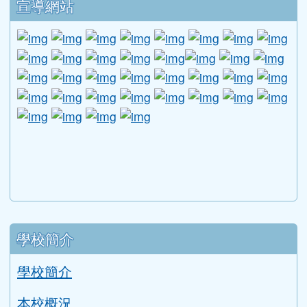
下一頁
最後頁
277
278
279
280
›
»
下中區域內容
宣導網站
link to http://www.guide.edu.tw/young_boys_an
link to http://www.csptc.gov.tw/ \
link to http://enc.moe.edu.tw/ \
link to https://aa.archives.gov
link to https://online.a
link to https://n
link to htt
link
link to http://edufund.cyut.edu.tw \
link to http://www.humanrights.moj.go
link to https://www.ptskids.tw/ \
link to http://www.fda.gov.tw
link to http://visionhall
link to http://ai.g
link to htt
link
link to http://1950.tycg.gov.tw/ \
link to http://www.e-quit.org/ \
link to http://www.hpa.gov.tw/BH
link to http://210.61.12.190/
link to http://goo.gl/
link to http://ww
link to ht
lin
link to http://www.2017twccprcescr.tw/index.html
link to http://http://ifi.immigration.gov.tw
link to https://i.win.org.tw/iWIN/ind
link to https://outdoor.moe.ed
link to http://radio.heart
link to https://www.g
link to https:
link to ht
link to 
lin
link to https://dep.mohw.gov.tw/DOMHAOH/lp-3560-1
link to https://dep.mohw.gov.tw/DOMHAOH/cp-3560-4
link to http://sgcc.tyc.edu.tw/tycsgcc/ \
link to =\ https://learning.swcb.gov.tw/
link to http://educational.eduweb.t
link to https://docs.goog
link to https://care.tyc.edu.t
link to https://10000.gov.tw 
link to https://eliteracy.edu.tw/Shorts/xiaohongshu.ht
link to https://friendlycampus.k12ea.gov.tw/StudentAf
link to https://care.tyc.edu.tw/ _blank
link to https://energy.mt.ntnu.edu.tw/ \
左邊區域內容
學校簡介