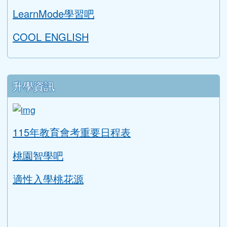
均一教育平台
教育部因材網
LearnMode學習吧
COOL ENGLISH
升學資訊
link to https://tyc.entry.edu.tw/NoExamImitat
ink to https://tyc.entry.edu.tw/NoExamImitate_TL/NoE
115年教育會考重要日程表
桃園智學吧
適性入學桃花源