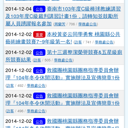
2014-12-04
國立臺灣交響樂團「2015 NTSO
活動
國際青少年管弦樂營」及「2015 NTSO 青少年管樂
營」甄選簡章各1份
(
訪客
/ 666 /
學務處公告
)
2014-12-04
臺南市103年度C級棒球教練講習
公告
及103年度C級裁判講習計畫1份，請轉知並鼓勵所
屬人員踴躍報名參加
(
周蘭芳
/ 706 /
學務處公告
)
2014-12-02
本校黃姿云同學勇奪 桃園縣公共
重要
藝術繪畫競賽7~9年級第一名!
(
訪客
/ 741 /
學務處公告
)
2014-12-02
第十三週整潔榮譽競賽&五星級廁
公告
所競賽結果
(
訪客
/ 505 /
學務處公告
)
2014-12-02
救國團桃園縣團務指導委員會辦
公告
理『104年冬令休閒活動』實施辦法及宣傳簡章1份
(
訪客
/ 492 /
學務處公告
)
2014-12-02
救國團桃園縣團務指導委員會辦
公告
理『104年冬令休閒活動』實施辦法及宣傳簡章1份